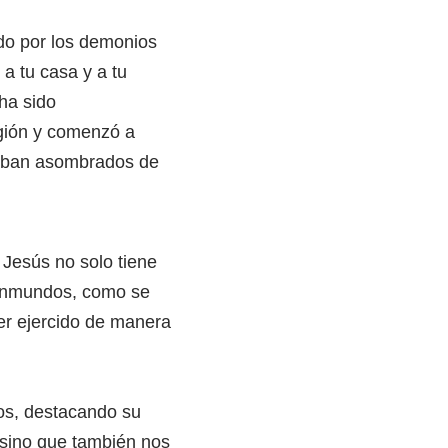
do por los demonios
a tu casa y a tu
 ha sido
egión y comenzó a
daban asombrados de
. Jesús no solo tiene
s inmundos, como se
er ejercido de manera
os, destacando su
 sino que también nos