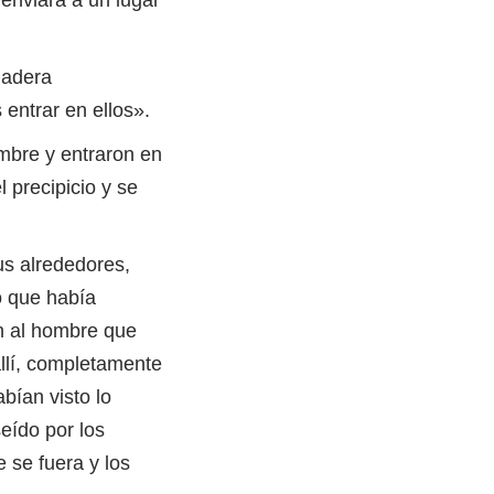
ladera
entrar en ellos».
mbre y entraron en
 precipicio y se
us alrededores,
lo que había
on al hombre que
llí, completamente
bían visto lo
eído por los
 se fuera y los