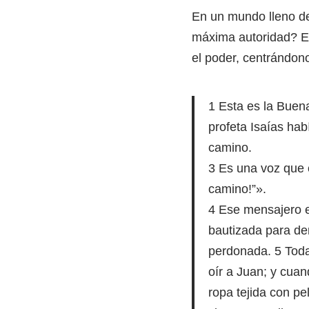
En un mundo lleno de 
máxima autoridad? En 
el poder, centrándono
1 Esta es la Buen
profeta Isaías hab
camino.
3 Es una voz que c
camino!”».
4 Ese mensajero er
bautizada para de
perdonada. 5 Toda 
oír a Juan; y cua
ropa tejida con pe