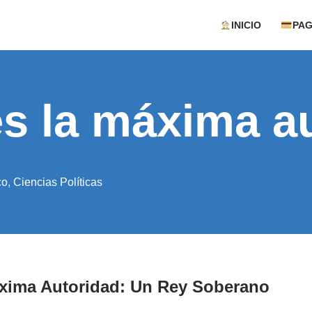
INICIO
PA
es la máxima a
co
,
Ciencias Políticas
áxima Autoridad: Un Rey Soberano