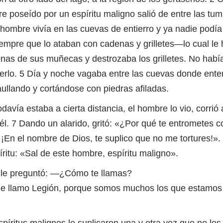
e poseído por un espíritu maligno salió de entre las tu
hombre vivía en las cuevas de entierro y ya nadie podía s
empre que lo ataban con cadenas y grilletes—lo cual l
nas de sus muñecas y destrozaba los grilletes. No había
erlo. 5 Día y noche vagaba entre las cuevas donde ente
 aullando y cortándose con piedras afiladas.
avía estaba a cierta distancia, el hombre lo vio, corrió
 él. 7 Dando un alarido, gritó: «¿Por qué te entrometes 
 ¡En el nombre de Dios, te suplico que no me tortures!».
íritu: «Sal de este hombre, espíritu maligno».
 le preguntó: —¿Cómo te llamas?
e llamo Legión, porque somos muchos los que estamos 
píritus malignos le suplicaron una y otra vez que no los