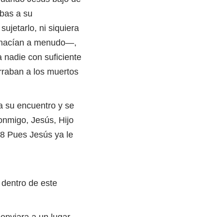
mbas a su
ujetarlo, ni siquiera
e hacían a menudo—,
 nadie con suficiente
rraban a los muertos
 a su encuentro y se
conmigo, Jesús, Hijo
 8 Pues Jesús ya le
dentro de este
 enviara a un lugar