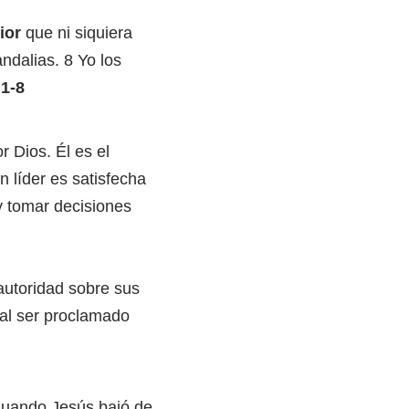
rior
que ni siquiera
ndalias. 8 Yo los
1-8
 Dios. Él es el
 líder es satisfecha
y tomar decisiones
 autoridad sobre sus
 al ser proclamado
 Cuando Jesús bajó de