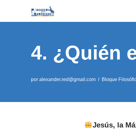
Saltar
al
contenido
4. ¿Quién 
por
alexander.red@gmail.com
Bloque Filosófi
Jesús, la M