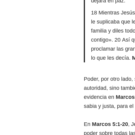
dejara en paz.
18 Mientras Jesús
le suplicaba que l
familia y diles to
contigo». 20 Así q
proclamar las gra
lo que les decía.
M
Poder, por otro lado, 
autoridad, sino tamb
evidencia en
Marcos
sabia y justa, para el
En
Marcos 5:1-20
, 
poder sobre todas la