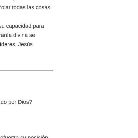
olar todas las cosas.
 su capacidad para
ranía divina se
íderes, Jesús
ido por Dios?
efuerza su posición