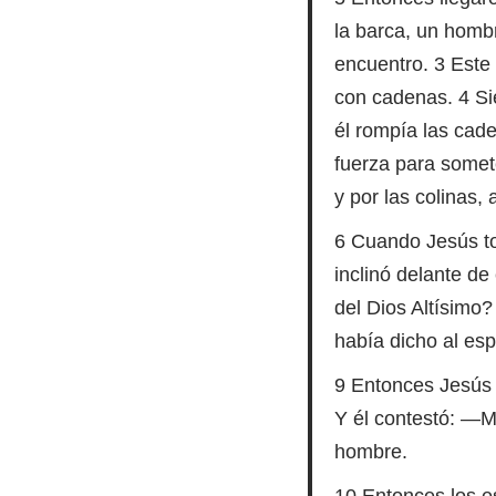
la barca, un hombr
encuentro. 3 Este 
con cadenas. 4 Si
él rompía las cade
fuerza para somet
y por las colinas,
6 Cuando Jesús tod
inclinó delante de
del Dios Altísimo?
había dicho al esp
9 Entonces Jesús
Y él contestó: —M
hombre.
10 Entonces los es