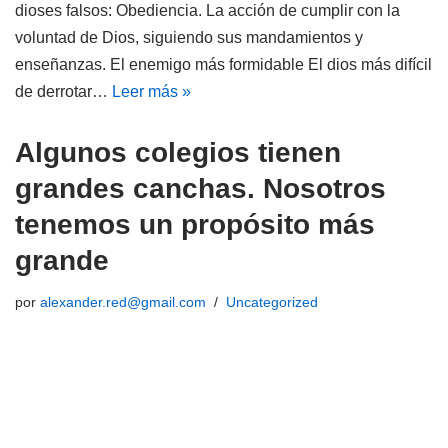
dioses falsos: Obediencia. La acción de cumplir con la
voluntad de Dios, siguiendo sus mandamientos y
enseñanzas. El enemigo más formidable El dios más difícil
de derrotar…
Leer más »
Algunos colegios tienen
grandes canchas. Nosotros
tenemos un propósito más
grande
por
alexander.red@gmail.com
Uncategorized
Como padre, usted se enfrenta a una decisión. La elección
parece ser entre colegios con enormes campus y colegios
más enfocados. Le han hecho creer que el tamaño de las
instalaciones es igual al tamaño de la oportunidad. Esa es