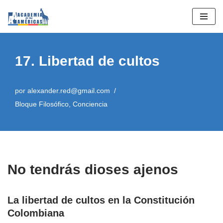
Saltar
al
contenido
17. Libertad de cultos
por
alexander.red@gmail.com
Bloque Filosófico
,
Conciencia
No tendrás dioses ajenos
La libertad de cultos en la Constitución
Colombiana