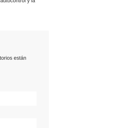
utocontrol y la
orios están