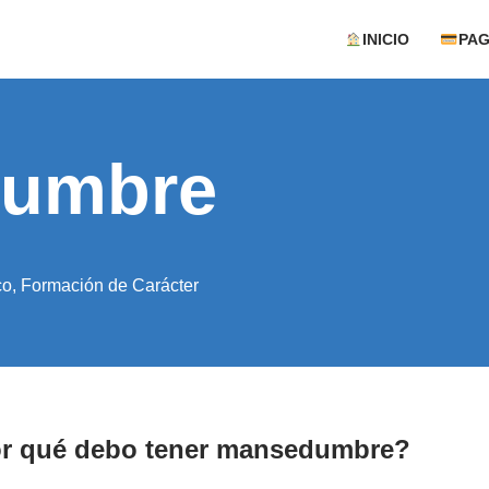
INICIO
PA
dumbre
co
,
Formación de Carácter
r qué debo tener mansedumbre?