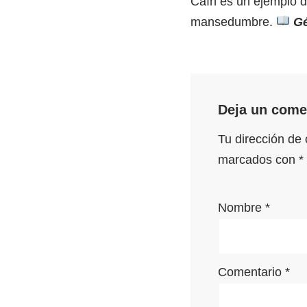
Caín es un ejemplo d
mansedumbre.
Gé
Deja un come
Tu dirección de 
marcados con
*
Nombre
*
Comentario
*