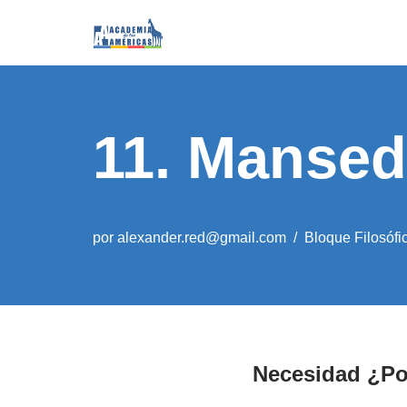
Saltar
al
contenido
11. Manse
por
alexander.red@gmail.com
Bloque Filosófi
Necesidad ¿Po