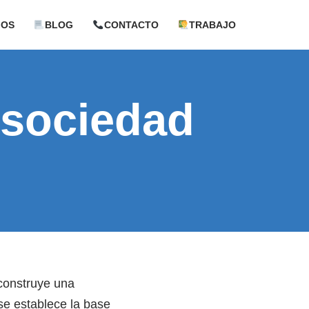
GOS
BLOG
CONTACTO
TRABAJO
a sociedad
 construye una
se establece la base