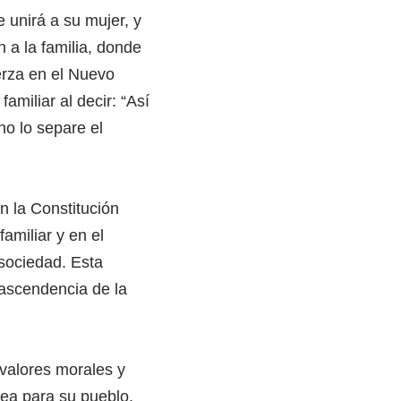
e unirá a su mujer, y
 a la familia, donde
erza en el Nuevo
amiliar al decir: “Así
no lo separe el
en la Constitución
amiliar y en el
 sociedad. Esta
rascendencia de la
 valores morales y
sea para su pueblo.