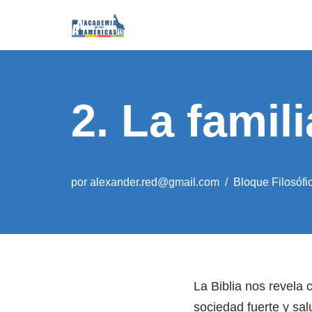
Saltar
al
contenido
2. La famil
por
alexander.red@gmail.com
Bloque Filosófi
La Biblia nos revela 
sociedad fuerte y sa