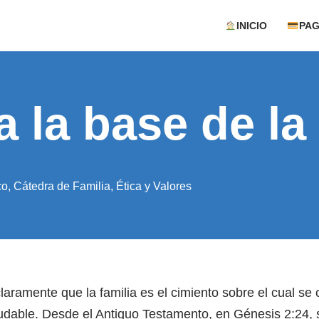
INICIO
PA
ia la base de l
co
,
Cátedra de Familia
,
Ética y Valores
claramente que la familia es el cimiento sobre el cual se
ludable. Desde el Antiguo Testamento, en Génesis 2:24, 