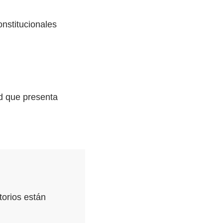
onstitucionales
ad que presenta
orios están