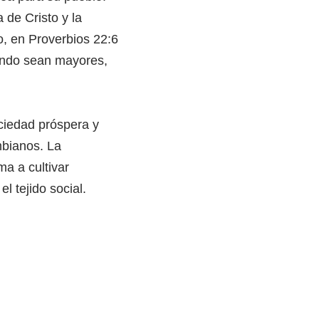
 de Cristo y la
o, en Proverbios 22:6
uando sean mayores,
ociedad próspera y
mbianos. La
a a cultivar
l tejido social.