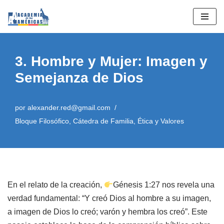
Saltar
al
contenido
3. Hombre y Mujer: Imagen y
Semejanza de Dios
por
alexander.red@gmail.com
Bloque Filosófico
,
Cátedra de Familia
,
Ética y Valores
En el relato de la creación,
Génesis 1:27 nos revela una
verdad fundamental: “Y creó Dios al hombre a su imagen,
a imagen de Dios lo creó; varón y hembra los creó”. Este