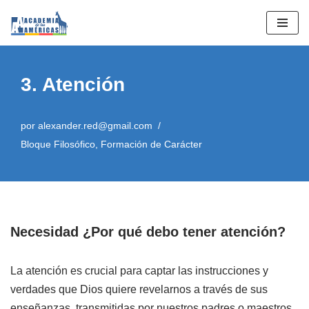
Saltar
al
contenido
3. Atención
por
alexander.red@gmail.com
Bloque Filosófico
,
Formación de Carácter
Necesidad ¿Por qué debo tener atención?
La atención es crucial para captar las instrucciones y
verdades que Dios quiere revelarnos a través de sus
enseñanzas, transmitidas por nuestros padres o maestros.